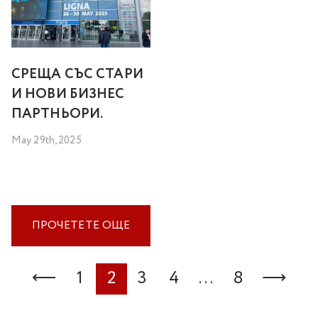
СРЕЩА СЪС СТАРИ
И НОВИ БИЗНЕС
ПАРТНЬОРИ.
May 29th, 2025
ПРОЧЕТЕТЕ ОЩЕ
POSTS
⟵
1
2
3
4
…
8
⟶
PAGINATION