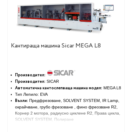
Кантираща машина Sicar MEGA L8
Производител:
Производител:
SICAR
Автоматична кантослепваща машина модел:
MEGA L8
Тип Лепило: EVA
Възли:
Предфрезоване, SOLVENT SYSTEM, IR Lamp,
окрайчване, грубо фрезоване , фино фреозване R2,
Корнер 2 мотора, радиусно циклене R2, Права цикла,
SOLVENT SYSTEM, Полиране
Скорост:
12-20 м/мин
15.0 кВт