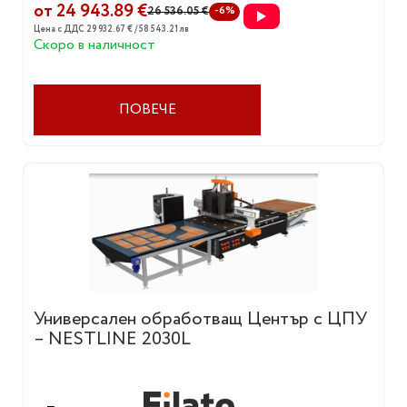
Обща инст.мощност:
от 24 943.89 €
26 536.05 €
-6%
Габаритни размери:
7000х750х1400 мм
Цена с ДДС 29 932.67 € / 58 543.21 лв
Тегло:
2800 кг.
Скоро в наличност
ПОВЕЧЕ
Универсален обработващ Център с ЦПУ
– NESTLINE 2030L