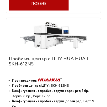
Полиране
2 бр. ел.мотор 0.18 кВт
ПОВЕЧЕ
Солвент система
2 бр.
Обща инст.мощност:
25.3 кВт
Габаритни размери:
7035х730х2170 мм
Тегло:
2500 кг.
Пробивен център с ЦПУ HUA HUA |
SKH-612NS
Производител:
Пробивен центр с ЦПУ:
SKH-612NS
Конфигурация на пробивна група горен ред 2 бр.:
Хориз. 8 бр., Верт. 12 бр.
Конфигурация на пробивна група долен ред:
Верт. 9
бр