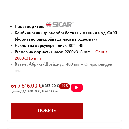
Производител:
Комбиниранни дървообработващи машини мод. C400
(форматно разкройваща маса и подрезвач)
Наклон на циркулярен диск:
90° - 45
Размер на форматна маса:
2200x315 mm –
Опция
2600x315 mm
Възел : Абрихт/Щрайхмус:
400 мм – Спираловиден
вал
Инст.Мощност:
9.0 –
Опция 12.0 КВт
Тегло:
645 кг
от 7 516.00 €
8 355.00 €
-10%
Цена с ДДС 9 019.20 € / 17 640.02 лв
ПОВЕЧЕ