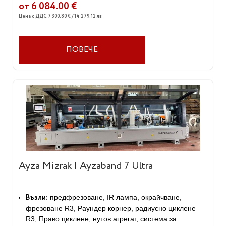
от 6 084.00 €
Цена с ДДС 7 300.80 € / 14 279.12 лв
ПОВЕЧЕ
Ayza Mizrak | Ayzaband 7 Ultra
Възли:
предфрезоване, IR лампа, окрайчване,
фрезоване R3, Раундер корнер, радиусно циклене
R3, Право циклене, нутов агрегат, система за