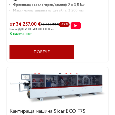
Фрезоващ възел (горен/долен):
2 x 3,5 kwt
Максимална ширина на детайла:
1 200 мм
Габаритни размери:
5470x2650x2200 mm
Тегло:
2520 кг
от 34 257.00 €
43 767.00 €
-22%
Цена с ДДС 41 108.40 € / 80 401.04 лв
В наличност
ПОВЕЧЕ
Кантираща машина Sicar ECO F7S