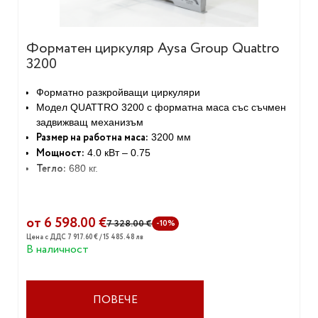
Форматен циркуляр Aysa Group Quattro
3200
Форматно разкройващи циркуляри
Mодел QUATTRO 3200 с форматна маса със съчмен
задвижващ механизъм
Размер на работна маса:
3200 мм
Мощност:
4.0 кВт – 0.75
Тегло:
680 кг.
от 6 598.00 €
7 328.00 €
-10%
Цена с ДДС 7 917.60 € / 15 485.48 лв
В наличност
ПОВЕЧЕ