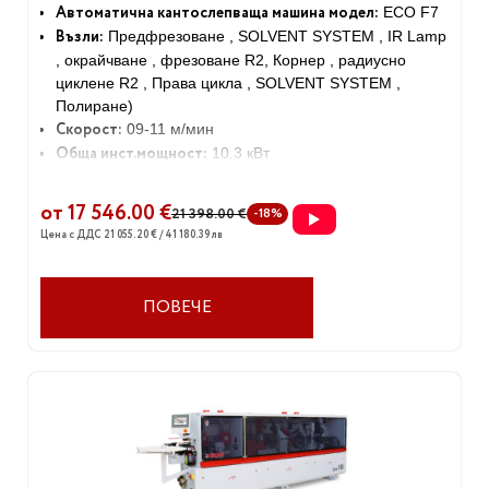
Автоматична кантослепваща машина модел:
ECO F7
Възли:
Предфрезоване , SOLVENT SYSTEM , IR Lamp
, окрайчване , фрезоване R2, Корнер , радиусно
циклене R2 , Права цикла , SOLVENT SYSTEM ,
Полиране)
Скорост:
09-11 м/мин
Обща инст.мощност:
10.3 кВт
Габаритни размери:
4400х750х1400 мм
Тегло:
1230 кг
от 17 546.00 €
21 398.00 €
-18%
Цена с ДДС 21 055.20 € / 41 180.39 лв
ПОВЕЧЕ