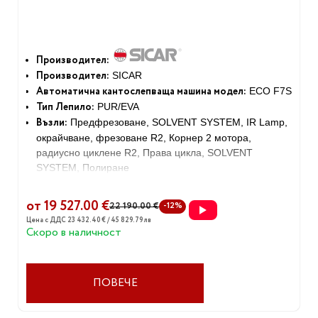
Производител:
Производител:
SICAR
Автоматична кантослепваща машина модел:
ECO F7S
Тип Лепило:
PUR/EVA
Възли:
Предфрезоване, SOLVENT SYSTEM, IR Lamp,
окрайчване, фрезоване R2, Корнер 2 мотора,
радиусно циклене R2, Права цикла, SOLVENT
SYSTEM, Полиране
Скорост:
11-13 м/мин
Обща инст.мощност:
12.0 кВт
от 19 527.00 €
22 190.00 €
-12%
Габаритни размери:
5700х750х1400 мм
Цена с ДДС 23 432.40 € / 45 829.79 лв
Тегло:
1230 кг.
Скоро в наличност
ПОВЕЧЕ