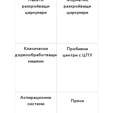
Пакето
Форматно
разкройващи
разкройващи
циркуляри
циркуляри
Класически
Пробивни
дървообработващи
центри с ЦПУ
машини
Аспирационни
Преси
системи