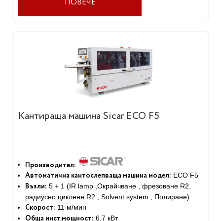
ПОВЕЧЕ
Кантираща машина Sicar ECO F5
Производител:
Автоматична кантослепваща машина модел:
ECO F5
Възли:
5 + 1 (IR lamp ,Окрайчване , фрезоване R2,
радиусно циклене R2 , Solvent system , Полиране)
Скорост:
11 м/мин
Обща инст.мощност:
6.7 кВт