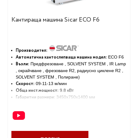
Кантираща машина Sicar ECO F6
Производител:
Автоматична кантослепваща машина модел:
ECO F6
Възли:
Предфрезоване , SOLVENT SYSTEM , IR Lamp
, окрайчване , фрезоване R2, радиусно циклене R2 ,
SOLVENT SYSTEM , Полиране)
Скорост:
09-11-13 м/мин
Обща инст.мощност:
9.8 кВт
Габаритни размери:
3450х750х1400 мм
Тегло:
1000 кг