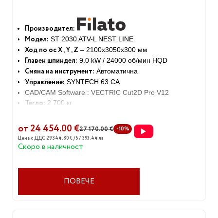
Производител:
Модел:
ST 2030 ATV-L NEST LINE
Ход по ос X , Y , Z
– 2100x3050x300 мм
Главен шпиндел:
9.0 kW / 24000 об/мин HQD
Смяна на инструмент:
Автоматична
Управление:
SYNTECH 63 CA
CAD/CAM Software : VECTRIC Cut2D Pro V12
Тегло:
2 700 кг
от 24 454.00 €
27 170.00 €
-10%
Цена с ДДС 29 344.80 € / 57 393.44 лв
Скоро в наличност
ПОВЕЧЕ