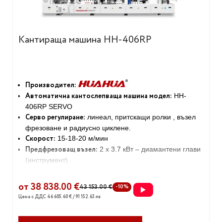
Кантираща машина HH-406RP
Производител:
Автоматична кантослепваща машина модел:
HH-
406RP SERVO
Серво регулиране:
линеал, притскащи ролки , възел
фрезоване и радиусно циклене.
Скорост:
15-18-20 м/мин
Предфрезоващ възел:
2 x 3.7 кВт – диамантени глави
(инструмент)
Oкрайчване:
2 бр. ел.мотор 2 х 0.37 кВт
Фрезоване:
2 бр. ел.мотор 2 х 0.75 кВт - R2 (Servo)
от 38 838.00 €
43 153.00 €
-10%
Радиусно циклене
– R2 (Servo)
Цена с ДДС 46 605.60 € / 91 152.63 лв
Възел Корнер роундер
4 бр.ел.мотор R3
Право циклене