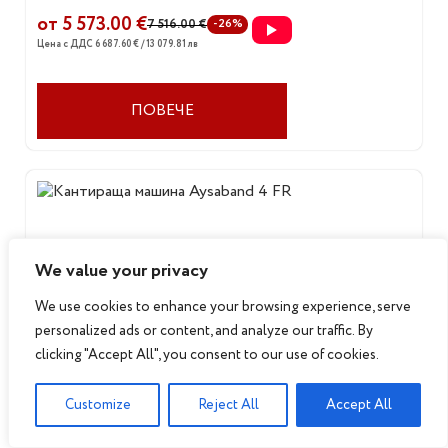
от 5 573.00 €
7 516.00 €
-26%
Цена с ДДС 6 687.60 € / 13 079.81 лв
ПОВЕЧЕ
We value your privacy
We use cookies to enhance your browsing experience, serve
personalized ads or content, and analyze our traffic. By
Кантираща машина Aysaband 4 FR
clicking "Accept All", you consent to our use of cookies.
Автоматична кантослепваща машина модел:
Customize
Reject All
Accept All
Aysaband 4FR
Възли:
Предфрезоване , окрайчване , фрезоване R2,