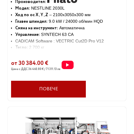
Производител:
Модел:
NESTLINE 2030L
Ход по ос X , Y , Z
– 2100x3050x300 мм
Главен шпиндел:
9.0 kW / 24000 об/мин HQD
Смяна на инструмент:
Автоматична
Управление:
SYNTECH 63 CA
CAD/CAM Software : VECTRIC Cut2D Pro V12
Тегло:
2 700 кг
от 30 384.00 €
Цена с ДДС 36 460.80 € / 71 311.13 лв
ПОВЕЧЕ