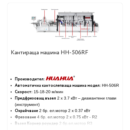
Кантираща машина HH-506RF
Производител:
Автоматична кантослепваща машина модел:
HH-506R
Скорост:
15-18-20 м/мин
Предфрезоващ възел
2 x 3.7 кВт – диамантени глави
(инструмент)
Oкрайчване
2 бр. ел.мотор 2 х 0.37 кВт
Фрезоване
4 бр. ел.мотор 2 х 0.75 кВт - R2
Възел Корнер роундер
2 бр.ел.мотор R3
Право циклене