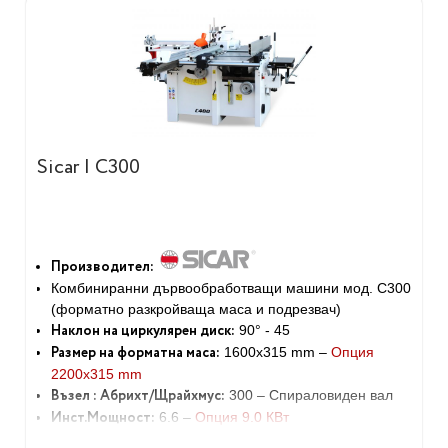
Sicar | C300
Производител:
Комбиниранни дървообработващи машини мод. C300
(форматно разкройваща маса и подрезвач)
Наклон на циркулярен диск:
90° - 45
Размер на форматна маса:
1600x315 mm –
Опция
2200x315 mm
Възел : Абрихт/Щрайхмус:
300 – Спираловиден вал
Инст.Мощност:
6.6 –
Опция 9.0 КВт
Тегло:
550 кг