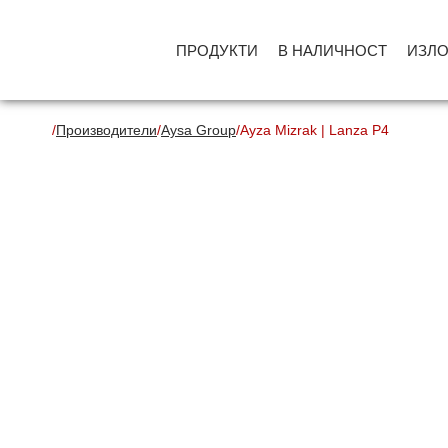
ПРОДУКТИ
В НАЛИЧНОСТ
ИЗЛ
/
Производители
/
Aysa Group
/
Ayza Mizrak | Lanza P4