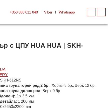
+359 886 011 040
Viber
Whatsapp
ър с ЦПУ HUA HUA | SKH-
SKH-612NS
на група горен ред 2 бр.:
Хориз. 8 бр., Верт. 12 бр.
вна група долен ред:
Верт. 9 бр
/долен):
2 x 3,5 kwt
детайла:
1 200 мм
0x2650x2200 mm