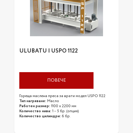
ULUBATU | USPO 1122
ПОВЕЧЕ
Гореща маслена преса за врати модел USPO 1122
Тип нагряване:
Масло
Работен размер:
1100 х 2200 мм
Количество нива:
1 – 5 бр. (опция)
Количество цилиндри:
6 бр.