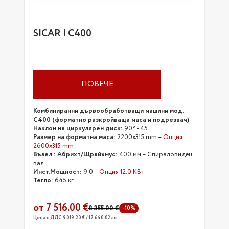
SICAR | C400
ПОВЕЧЕ
Комбиниранни дървообработващи машини мод.
C400 (форматно разкройваща маса и подрезвач)
Наклон на циркулярен диск:
90° - 45
Размер на форматна маса:
2200x315 mm –
Опция
2600x315 mm
Възел : Абрихт/Щрайхмус:
400 мм – Спираловиден
вал
Инст.Мощност:
9.0 –
Опция 12.0 КВт
Тегло:
645 кг
от 7 516.00 €
8 355.00 €
-10%
Цена с ДДС 9 019.20 € / 17 640.02 лв