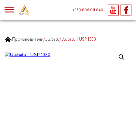
+359 886 011 040
/
Производители
/
Ulubatu
/
Ulubatu | USP 1330