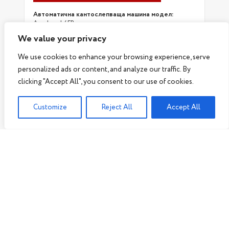
Автоматична кантослепваща машина модел:
Aysaband 4FR
Възли:
Предфрезоване , окрайчване , фрезоване R2,
We value your privacy
радиусно циклене R2 , Полиране)
Максимална височина на детайла:
60 мм
We use cookies to enhance your browsing experience, serve
Скорост:
14 м/мин
Габаритни размери:
3800 х 800 х 1500 мм
personalized ads or content, and analyze our traffic. By
Тегло:
1120 кг
clicking "Accept All", you consent to our use of cookies.
от 14 776.00 €
16 423.00 €
-10%
Customize
Reject All
Accept All
Цена с ДДС 17 731.20 € / 34 679.21 лв
В наличност
ПАРТНЬОРИ