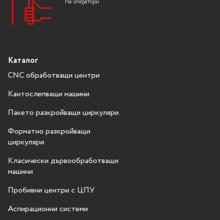
На оператори
Каталог
CNC обработващи центри
Кантослепващи машини
Пакето разкройващи циркуляри
Форматно разкройващи
циркуляри
Класически дървообработващи
машини
Пробивни центри с ЦПУ
Аспирационни системи