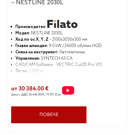
– NESTLINE 2030L
Производител:
Модел:
NESTLINE 2030L
Ход по ос X , Y , Z
– 2100x3050x300 мм
Главен шпиндел:
9.0 kW / 24000 об/мин HQD
Смяна на инструмент:
Автоматична
Управление:
SYNTECH 63 CA
CAD/CAM Software : VECTRIC Cut2D Pro V12
Тегло:
2 700 кг
от 30 384.00 €
Цена с ДДС 36 460.80 € / 71 311.13 лв
ПОВЕЧЕ