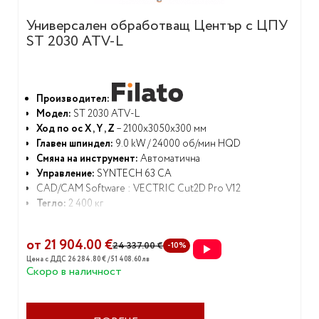
Универсален обработващ Център с ЦПУ
ST 2030 ATV-L
Производител:
Модел:
ST 2030 ATV-L
Ход по ос X , Y , Z
– 2100x3050x300 мм
Главен шпиндел:
9.0 kW / 24000 об/мин HQD
Смяна на инструмент:
Автоматична
Управление:
SYNTECH 63 CA
CAD/CAM Software : VECTRIC Cut2D Pro V12
Тегло:
2 400 кг
от 21 904.00 €
24 337.00 €
-10%
Цена с ДДС 26 284.80 € / 51 408.60 лв
Скоро в наличност