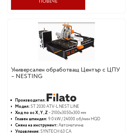
ПОВЕЧЕ
Универсален обработващ Център с ЦПУ
– NESTING
Производител:
Модел:
ST 2030 ATV-L NEST LINE
Ход по ос X , Y , Z
– 2100x3050x300 мм
Главен шпиндел:
9.0 kW / 24000 об/мин HQD
Смяна на инструмент:
Автоматична
Управление:
SYNTECH 63 CA