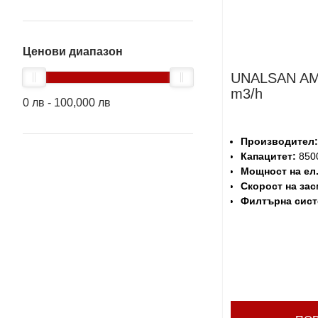
Ценови диапазон
UNALSAN AM
m3/h
0
лв
-
100,000
лв
Производител:
Капацитет:
8500
Мощност на ел
Скорост на зас
Филтърна сист