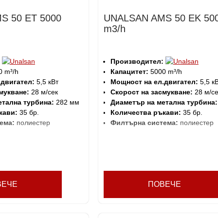
S 50 ET 5000
UNALSAN AMS 50 EK 50
m3/h
Производител:
 m³/h
Капацитет:
5000 m³/h
.двигател:
5,5 кВт
Мощност на ел.двигател:
5,5 к
мукване:
28 м/сек
Скорост на засмукване:
28 м/се
етална турбина:
282 мм
Диаметър на метална турбина:
кави:
35 бр.
Количества ръкави:
35 бр.
ема:
полиестер
Филтърна система:
полиестер
ВЕЧЕ
ПОВЕЧЕ