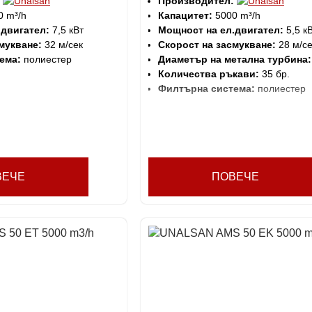
Производител:
 m³/h
Капацитет:
5000 m³/h
.двигател:
7,5 кВт
Мощност на ел.двигател:
5,5 к
мукване:
32 м/сек
Скорост на засмукване:
28 м/се
ема:
полиестер
Диаметър на метална турбина:
Количества ръкави:
35 бр.
Филтърна система:
полиестер
ВЕЧЕ
ПОВЕЧЕ