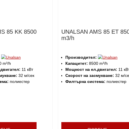
S 85 KK 8500
UNALSAN AMS 85 ET 85
m3/h
Производител:
 m³/h
Капацитет:
8500 m³/h
.двигател:
11 кВт
Мощност на ел.двигател:
11 кВ
мукване:
32 м/сек
Скорост на засмукване:
32 м/се
ема:
полиестер
Филтърна система:
полиестер