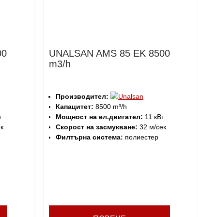
00
UNALSAN AMS 85 EK 8500
m3/h
Производител:
Капацитет:
8500 m³/h
т
Мощност на ел.двигател:
11 кВт
к
Скорост на засмукване:
32 м/сек
Филтърна система:
полиестер