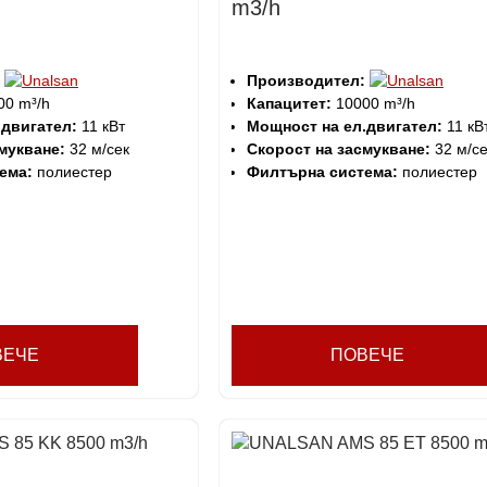
m3/h
Производител:
0 m³/h
Капацитет:
10000 m³/h
.двигател:
11 кВт
Мощност на ел.двигател:
11 кВ
мукване:
32 м/сек
Скорост на засмукване:
32 м/се
ема:
полиестер
Филтърна система:
полиестер
ВЕЧЕ
ПОВЕЧЕ