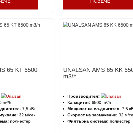
ВЕЧЕ
ПОВЕЧЕ
S 65 KT 6500
UNALSAN AMS 65 KK 65
m3/h
Производител:
 m³/h
Капацитет:
6500 m³/h
.двигател:
7,5 кВт
Мощност на ел.двигател:
7,5 к
мукване:
32 м/сек
Скорост на засмукване:
32 м/се
ема:
полиестер
Филтърна система:
полиестер