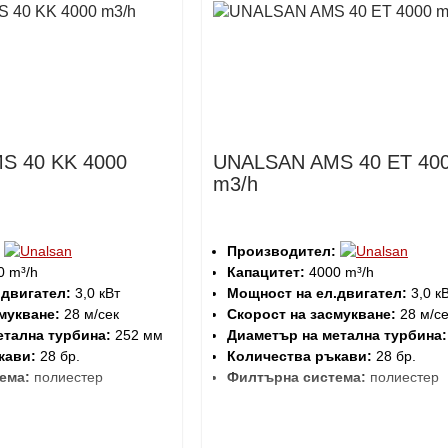
S 40 KK 4000
UNALSAN AMS 40 ET 40
m3/h
Производител:
 m³/h
Капацитет:
4000 m³/h
.двигател:
3,0 кВт
Мощност на ел.двигател:
3,0 к
мукване:
28 м/сек
Скорост на засмукване:
28 м/се
етална турбина:
252 мм
Диаметър на метална турбина:
кави:
28 бр.
Количества ръкави:
28 бр.
ема:
полиестер
Филтърна система:
полиестер