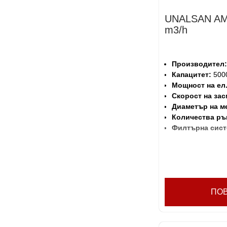
UNALSAN AM
m3/h
Производител:
Капацитет:
5000
Мощност на ел
Скорост на зас
Диаметър на м
Количества ръ
Филтърна сист
ПО