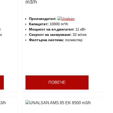
m3/h
Производител:
Капацитет:
10000 m³/h
т
Мощност на ел.двигател:
11 кВт
к
Скорост на засмукване:
32 м/сек
Филтърна система:
полиестер
ПОВЕЧЕ