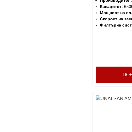
Производител:
Капацитет:
6500
Мощност на ел
Скорост на зас
Филтърна сист
ПО