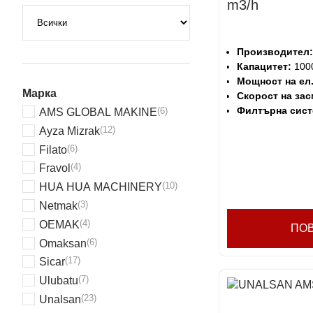
m3/h
Производител:
Капацитет:
1000
Мощност на ел
Марка
Скорост на зас
Филтърна сист
(6)
AMS GLOBAL MAKINE
(12)
Ayza Mizrak
(6)
Filato
(4)
Fravol
(10)
HUA HUA MACHINERY
(3)
Netmak
(4)
OEMAK
ПО
(6)
Omaksan
(17)
Sicar
(7)
Ulubatu
(23)
Unalsan