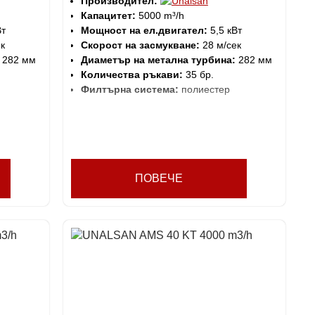
Производител:
Капацитет:
5000 m³/h
Вт
Мощност на ел.двигател:
5,5 кВт
к
Скорост на засмукване:
28 м/сек
282 мм
Диаметър на метална турбина:
282 мм
Количества ръкави:
35 бр.
Филтърна система:
полиестер
ПОВЕЧЕ