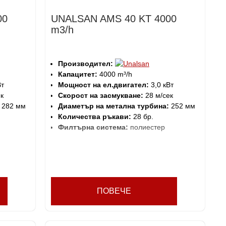
00
UNALSAN AMS 40 KT 4000
m3/h
Производител:
Капацитет:
4000 m³/h
Вт
Мощност на ел.двигател:
3,0 кВт
к
Скорост на засмукване:
28 м/сек
282 мм
Диаметър на метална турбина:
252 мм
Количества ръкави:
28 бр.
Филтърна система:
полиестер
ПОВЕЧЕ