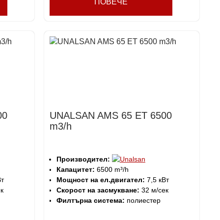
ПОВЕЧЕ
00
UNALSAN AMS 65 ET 6500
m3/h
Производител:
Капацитет:
6500 m³/h
Вт
Мощност на ел.двигател:
7,5 кВт
к
Скорост на засмукване:
32 м/сек
Филтърна система:
полиестер