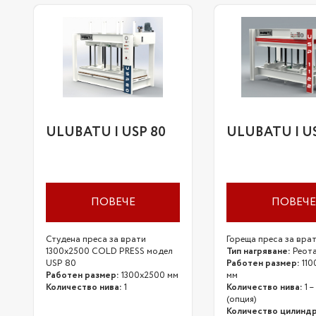
ULUBATU | USP 80
ULUBATU | US
ПОВЕЧЕ
ПОВЕЧЕ
Студена преса за врати
Гореща преса за врат
1300x2500 COLD PRESS модел
Тип нагряване:
Реот
USP 80
Работен размер:
110
Работен размер:
1300х2500 мм
мм
Количество нива:
1
Количество нива:
1 –
(опция)
Количество цилиндр