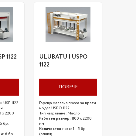
P 1122
ULUBATU | USPO
1122
ПОВЕЧЕ
и USP 1122
Гореща маслена преса за врати
ан
модел USPO 1122
0 х 2200
Тип нагряване:
Масло
Работен размер:
1100 х 2200
 5 бр.
мм
Количество нива:
1 – 5 бр.
и:
6 бр.
(опция)