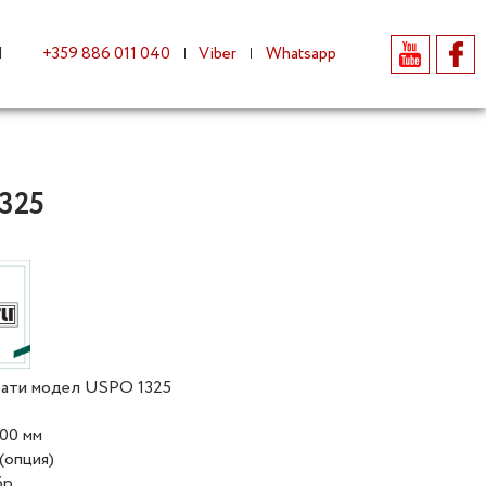
И
+359 886 011 040
Viber
Whatsapp
1325
врати модел USPO 1325
500 мм
 (опция)
р.